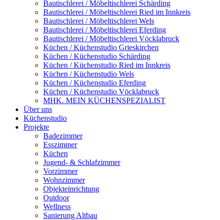
Bautischlerei / Möbeltischlerei Schärding
Bautischlerei / Möbeltischlerei Ried im Innkreis
Bautischlerei / Möbeltischlerei Wels
Bautischlerei / Möbeltischlerei Eferding
Bautischlerei / Möbeltischlerei Vöcklabruck
Küchen / Küchenstudio Grieskirchen
Küchen / Küchenstudio Schärding
Küchen / Küchenstudio Ried im Innkreis
Küchen / Küchenstudio Wels
Küchen / Küchenstudio Eferding
Küchen / Küchenstudio Vöcklabruck
MHK. MEIN KÜCHENSPEZIALIST
Über uns
Küchenstudio
Projekte
Badezimmer
Esszimmer
Küchen
Jugend- & Schlafzimmer
Vorzimmer
Wohnzimmer
Objekteinrichtung
Outdoor
Wellness
Sanierung Altbau