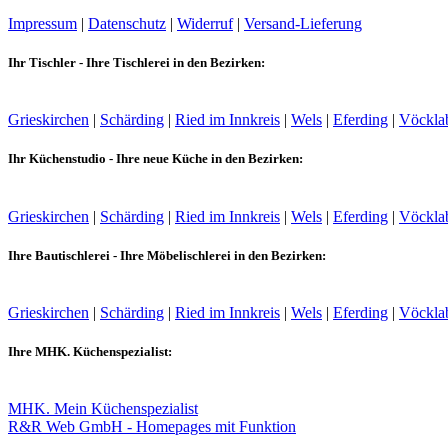
Impressum
|
Datenschutz
|
Widerruf
|
Versand-Lieferung
Ihr Tischler - Ihre Tischlerei in den Bezirken:
Grieskirchen
|
Schärding
|
Ried im Innkreis
|
Wels
|
Eferding
|
Vöckla
Ihr Küchenstudio - Ihre neue Küche in den Bezirken:
Grieskirchen
|
Schärding
|
Ried im Innkreis
|
Wels
|
Eferding
|
Vöckla
Ihre Bautischlerei - Ihre Möbelischlerei in den Bezirken:
Grieskirchen
|
Schärding
|
Ried im Innkreis
|
Wels
|
Eferding
|
Vöckla
Ihre MHK. Küchenspezialist:
MHK. Mein Küchenspezialist
R&R Web GmbH - Homepages mit Funktion