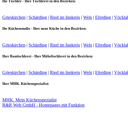
Ihr Tischler - Ihre Tischlerei in den Bezirken:
Grieskirchen
|
Schärding
|
Ried im Innkreis
|
Wels
|
Eferding
|
Vöckla
Ihr Küchenstudio - Ihre neue Küche in den Bezirken:
Grieskirchen
|
Schärding
|
Ried im Innkreis
|
Wels
|
Eferding
|
Vöckla
Ihre Bautischlerei - Ihre Möbelischlerei in den Bezirken:
Grieskirchen
|
Schärding
|
Ried im Innkreis
|
Wels
|
Eferding
|
Vöckla
Ihre MHK. Küchenspezialist:
MHK. Mein Küchenspezialist
R&R Web GmbH - Homepages mit Funktion