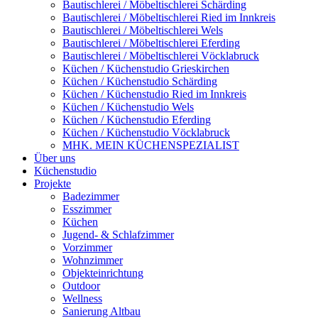
Bautischlerei / Möbeltischlerei Schärding
Bautischlerei / Möbeltischlerei Ried im Innkreis
Bautischlerei / Möbeltischlerei Wels
Bautischlerei / Möbeltischlerei Eferding
Bautischlerei / Möbeltischlerei Vöcklabruck
Küchen / Küchenstudio Grieskirchen
Küchen / Küchenstudio Schärding
Küchen / Küchenstudio Ried im Innkreis
Küchen / Küchenstudio Wels
Küchen / Küchenstudio Eferding
Küchen / Küchenstudio Vöcklabruck
MHK. MEIN KÜCHENSPEZIALIST
Über uns
Küchenstudio
Projekte
Badezimmer
Esszimmer
Küchen
Jugend- & Schlafzimmer
Vorzimmer
Wohnzimmer
Objekteinrichtung
Outdoor
Wellness
Sanierung Altbau