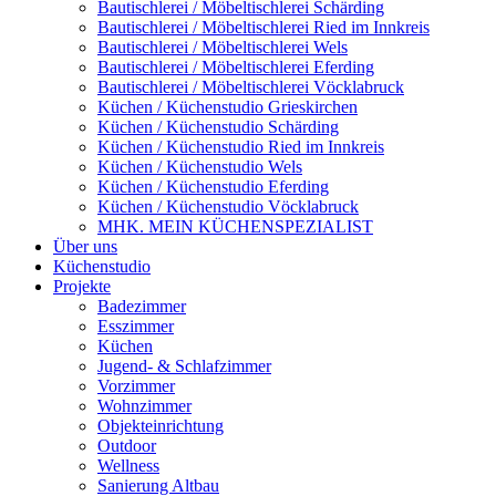
Bautischlerei / Möbeltischlerei Schärding
Bautischlerei / Möbeltischlerei Ried im Innkreis
Bautischlerei / Möbeltischlerei Wels
Bautischlerei / Möbeltischlerei Eferding
Bautischlerei / Möbeltischlerei Vöcklabruck
Küchen / Küchenstudio Grieskirchen
Küchen / Küchenstudio Schärding
Küchen / Küchenstudio Ried im Innkreis
Küchen / Küchenstudio Wels
Küchen / Küchenstudio Eferding
Küchen / Küchenstudio Vöcklabruck
MHK. MEIN KÜCHENSPEZIALIST
Über uns
Küchenstudio
Projekte
Badezimmer
Esszimmer
Küchen
Jugend- & Schlafzimmer
Vorzimmer
Wohnzimmer
Objekteinrichtung
Outdoor
Wellness
Sanierung Altbau