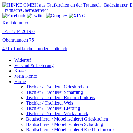
Kontakt unter
+43 7734 2619 0
Obertrattnach 75
4715 Taufkirchen an der Trattnach
Widerruf
Versand & Lieferung
Kasse
Mein Konto
Home
Tischler / Tischlerei Grieskirchen
Tischler / Tischlerei Schärding
Tischler / Tischlerei Ried im Innkreis
Tischler / Tischlerei Wels
Tischler / Tischlerei Eferding
Tischler / Tischlerei Vöcklabruck
Bautischlerei / Möbeltischlerei Grieskirchen
Bautischlerei / Möbeltischlerei Schärding
Bautischlerei / Möbeltischlerei Ried im Innkreis