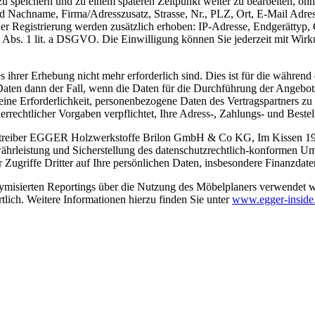
zu speichern und zu einem späteren Zeitpunkt weiter zu bearbeiten, ohn
 Nachname, Firma/Adresszusatz, Strasse, Nr., PLZ, Ort, E-Mail Adress
 Registrierung werden zusätzlich erhoben: IP-Adresse, Endgerättyp, 
6 Abs. 1 lit. a DSGVO. Die Einwilligung können Sie jederzeit mit Wirk
s ihrer Erhebung nicht mehr erforderlich sind. Dies ist für die währen
n dann der Fall, wenn die Daten für die Durchführung der Angebotsan
eine Erforderlichkeit, personenbezogene Daten des Vertragspartners zu 
rechtlicher Vorgaben verpflichtet, Ihre Adress-, Zahlungs- und Bestel
treiber EGGER Holzwerkstoffe Brilon GmbH & Co KG, Im Kissen 19, D-
währleistung und Sicherstellung des datenschutzrechtlich-konformen 
Zugriffe Dritter auf Ihre persönlichen Daten, insbesondere Finanzdate
onymisierten Reportings über die Nutzung des Möbelplaners verwendet
tlich. Weitere Informationen hierzu finden Sie unter
www.egger-inside