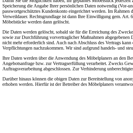
Damit Sie die Möglichkeit haben, Ihr geplantes Möbelstück jederzeit 
Speicherung die Angabe Ihrer persönlichen Daten notwendig (Vor-und
passwortgeschütztes Kundenkonto eingerichtet werden. Im Rahmen der
Verweildauer. Rechtsgrundlage ist dann Ihre Einwilligung gem. Art. 
Möbelstücke werden dann gelöscht.
Die Daten werden gelöscht, sobald sie für die Erreichung des Zwecke
sowie zur Durchführung vorvertraglicher Maßnahmen abgegebenen Date
nicht mehr erforderlich sind. Auch nach Abschluss des Vertrags kann 
Verpflichtungen nachzukommen. Wir sind aufgrund handels- und steuer
Ihre Daten werden über die Anwendung des Möbelplaners an den Be
Angebotsanfrage bzw. zur Vertragserfüllung verarbeitet. Zwecks Ge
Auftragsverarbeitung abgeschlossen. Zur Verhinderung unberechtigter 
Darüber hinaus können die obigen Daten zur Bereitstellung von an
erhoben werden. Hierfür ist der Betreiber des Möbelplaners verantwor