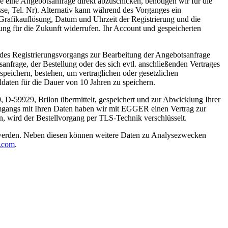
e eine Angebotsanfrage direkt abzuschicken, benötigen wir für die
e, Tel. Nr). Alternativ kann während des Vorganges ein
Grafikauflösung, Datum und Uhrzeit der Registrierung und die
ung für die Zukunft widerrufen. Ihr Account und gespeicherten
d des Registrierungsvorgangs zur Bearbeitung der Angebotsanfrage
frage, der Bestellung oder des sich evtl. anschließenden Vertrages
speichern, bestehen, um vertraglichen oder gesetzlichen
ldaten für die Dauer von 10 Jahren zu speichern.
59929, Brilon übermittelt, gespeichert und zur Abwicklung Ihrer
Umgangs mit Ihren Daten haben wir mit EGGER einen Vertrag zur
n, wird der Bestellvorgang per TLS-Technik verschlüsselt.
 werden. Neben diesen können weitere Daten zu Analysezwecken
.com
.